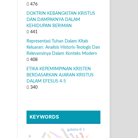
476
DOKTRIN KEBANGKITAN KRISTUS
DAN DAMPAKNYA DALAM
KEHIDUPAN BERIMAN
441
Representasi Tuhan Dalam Kitab
Keluaran: Analisis Historis-Teologis Dan
Relevansinya Dalam Konteks Modern
408
ETIKA KEPEMIMPINAN KRISTEN
BERDASARKAN AJARAN KRISTUS
DALAM EFESUS 4-5
340
KEYWORDS
galatia 6:1
καταρτίζετε
jesus
song