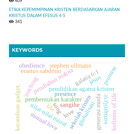
409
ETIKA KEPEMIMPINAN KRISTEN BERDASARKAN AJARAN
KRISTUS DALAM EFESUS 4-5
341
KEYWORDS
obedience
stephen ullmann
promise
perubahan makna
erastus sabdono
galatia 6:1
jesus
teaching
kecanduan gadget,
pendidikan agama kristen
presence
holiness of life
generasi muda
sekolah kristen
καταρτίζετε
pembentukan karakter
globalisasi
song
sangihe
nilai-nilai moral
life
love
mutual love