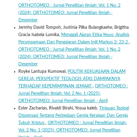
ORTHOTOMEO : Jurnal Penelitian Ilmiah: Vol. 1 No. 2
(2024): ORTHOTOMEO: Jurnal Penelitian Ilmiah -
Desember
Jermhy David Tompoh, Justinia Pilka Bulangkaehe, Brigitha
Gracia Isabela Lumika,
Menggali Ajaran Etika Yesus: Analisis
Perumpamaan Dan Pengajaran Dalam Injil Markus 2: 23-2
,
ORTHOTOMEO : Jurnal Penelitian Ilmiah: Vol. 1 No. 2
(2024): ORTHOTOMEO: Jurnal Penelitian Ilmiah -
Desember
Royke Lantupa Kumowal,
POLITIK KEKUASAAN DALAM
GEREJA: PERSPEKTIF TEOLOGIS ATAS DAMPAKNYA
TERHADAP KEPEMIMPINAN JEMAAT
,
ORTHOTOMEO :
Jurnal Penelitian Ilmiah: Vol. 2 No. 1 (2025):
ORTHOTOMEO: Jurnal Penelitian Ilmiah - April
Ester Zacharias, Rivaldi Birahi, Yosua kaleb,
Tinjauan Teologi
Dispensasi Tentang Perbedaan Gereja Kerajaan Dan Gereja
Tubuh Kristus
,
ORTHOTOMEO : Jurnal Penelitian Ilmiah:
Vol. 2 No. 1 (2025): ORTHOTOMEO: Jurnal Penelitian