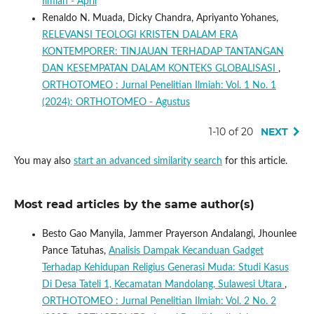
Ilmiah - April
Renaldo N. Muada, Dicky Chandra, Apriyanto Yohanes,
RELEVANSI TEOLOGI KRISTEN DALAM ERA
KONTEMPORER: TINJAUAN TERHADAP TANTANGAN
DAN KESEMPATAN DALAM KONTEKS GLOBALISASI
,
ORTHOTOMEO : Jurnal Penelitian Ilmiah: Vol. 1 No. 1
(2024): ORTHOTOMEO - Agustus
1-10 of 20
NEXT
You may also
start an advanced similarity search
for this article.
Most read articles by the same author(s)
Besto Gao Manyila, Jammer Prayerson Andalangi, Jhounlee
Pance Tatuhas,
Analisis Dampak Kecanduan Gadget
Terhadap Kehidupan Religius Generasi Muda: Studi Kasus
Di Desa Tateli 1, Kecamatan Mandolang, Sulawesi Utara
,
ORTHOTOMEO : Jurnal Penelitian Ilmiah: Vol. 2 No. 2