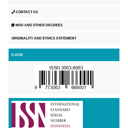
CONTACT US
MOU AND OTHER DECREES
ORIGINALITY AND ETHICS STATEMENT
E-ISSN