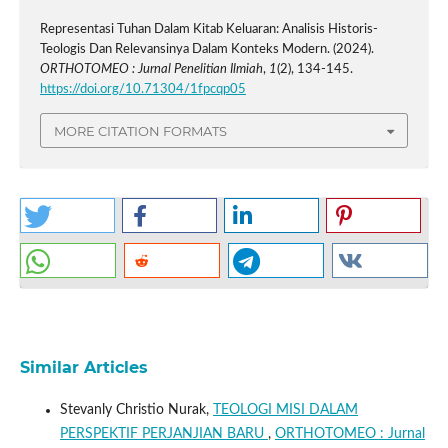
Representasi Tuhan Dalam Kitab Keluaran: Analisis Historis-
Teologis Dan Relevansinya Dalam Konteks Modern. (2024).
ORTHOTOMEO : Jurnal Penelitian Ilmiah
,
1
(2), 134-145.
https://doi.org/10.71304/1fpcqp05
MORE CITATION FORMATS
Similar Articles
Stevanly Christio Nurak,
TEOLOGI MISI DALAM
PERSPEKTIF PERJANJIAN BARU
,
ORTHOTOMEO : Jurnal