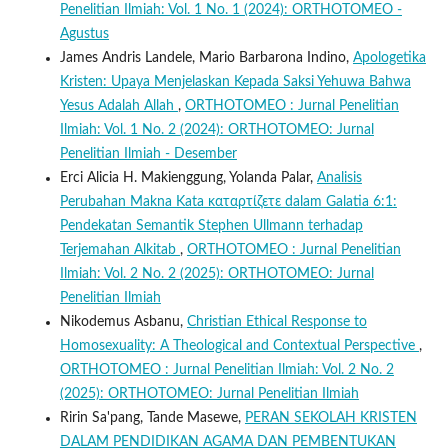
Penelitian Ilmiah: Vol. 1 No. 1 (2024): ORTHOTOMEO -
Agustus
James Andris Landele, Mario Barbarona Indino,
Apologetika
Kristen: Upaya Menjelaskan Kepada Saksi Yehuwa Bahwa
Yesus Adalah Allah
,
ORTHOTOMEO : Jurnal Penelitian
Ilmiah: Vol. 1 No. 2 (2024): ORTHOTOMEO: Jurnal
Penelitian Ilmiah - Desember
Erci Alicia H. Makienggung, Yolanda Palar,
Analisis
Perubahan Makna Kata καταρτίζετε dalam Galatia 6:1:
Pendekatan Semantik Stephen Ullmann terhadap
Terjemahan Alkitab
,
ORTHOTOMEO : Jurnal Penelitian
Ilmiah: Vol. 2 No. 2 (2025): ORTHOTOMEO: Jurnal
Penelitian Ilmiah
Nikodemus Asbanu,
Christian Ethical Response to
Homosexuality: A Theological and Contextual Perspective
,
ORTHOTOMEO : Jurnal Penelitian Ilmiah: Vol. 2 No. 2
(2025): ORTHOTOMEO: Jurnal Penelitian Ilmiah
Ririn Sa'pang, Tande Masewe,
PERAN SEKOLAH KRISTEN
DALAM PENDIDIKAN AGAMA DAN PEMBENTUKAN