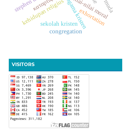
pendidikan agama kristen
stephen ullmann
καταρτίζετε
nilai-nilai moral
kehidupan religius
exhortation
sekolah kristen
congregation
VISITORS