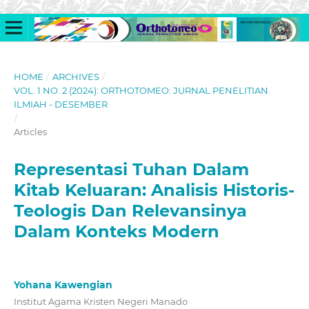
HOME
/
ARCHIVES
/
VOL. 1 NO. 2 (2024): ORTHOTOMEO: JURNAL PENELITIAN
ILMIAH - DESEMBER
/
Articles
Representasi Tuhan Dalam
Kitab Keluaran: Analisis Historis-
Teologis Dan Relevansinya
Dalam Konteks Modern
Yohana Kawengian
Institut Agama Kristen Negeri Manado