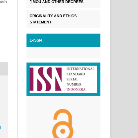
herly
MOU AND OTHER DECREES
ORIGINALITY AND ETHICS
STATEMENT
E-ISSN
n
8