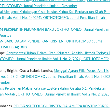
n: Peran Dosen Sebagai Gembala Bagi Mahasiswa Teologi
,
ORTHOTOMEO
): ORTHOTOMEO: Jurnal Penelitian Ilmiah - Desember
likal Mengenai Kedatangan Yesus Kristus Kedua Kali Berdasarkan Kisah Par
Ilmiah: Vol. 1 No. 2 (2024): ORTHOTOMEO: Jurnal Penelitian Ilmiah -
AM PERSPEKTIF PERJANJIAN BARU
,
ORTHOTOMEO : Jurnal Penelitian
Agustus
IAN BARU DALAM PENDIDIKAN KRISTEN
,
ORTHOTOMEO : Jurnal
HOTOMEO - Agustus
ape,
Representasi Tuhan Dalam Kitab Keluaran: Analisis Historis-Teologis
OMEO : Jurnal Penelitian Ilmiah: Vol. 1 No. 2 (2024): ORTHOTOMEO:
he, Brigitha Gracia Isabela Lumika,
Menggali Ajaran Etika Yesus: Analisis
rkus 2: 23-2
,
ORTHOTOMEO : Jurnal Penelitian Ilmiah: Vol. 1 No. 2 (202
sember
isis Perubahan Makna Kata καταρτίζετε dalam Galatia 6:1: Pendekatan
an Alkitab
,
ORTHOTOMEO : Jurnal Penelitian Ilmiah: Vol. 2 No. 2 (2025)
 Yohanes,
RELEVANSI TEOLOGI KRISTEN DALAM ERA KONTEMPORER: