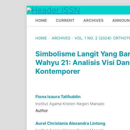
HOME
CURRENT
ARCHIVES
ANNOUN
HOME
/
ARCHIVES
/
VOL. 1 NO. 2 (2024): ORTHO
Simbolisme Langit Yang Ba
Wahyu 21: Analisis Visi Da
Kontemporer
Fiona Isaura Talifuddin
Institut Agama Kristen Negeri Manado
Author
Aurel Christania Alexandra Lintong