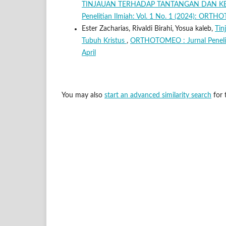
TINJAUAN TERHADAP TANTANGAN DAN K
Penelitian Ilmiah: Vol. 1 No. 1 (2024): ORT
Ester Zacharias, Rivaldi Birahi, Yosua kaleb,
Tin
Tubuh Kristus
,
ORTHOTOMEO : Jurnal Peneliti
April
You may also
start an advanced similarity search
for t