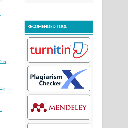
 :
a
RECOMENDED TOOL
 Dan
4):
: