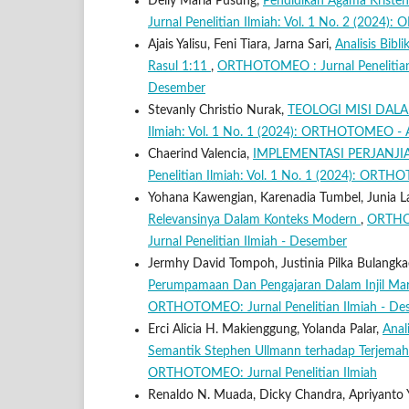
Delly Maria Pusung,
Pendidikan Agama Kriste
Jurnal Penelitian Ilmiah: Vol. 1 No. 2 (2024
Ajais Yalisu, Feni Tiara, Jarna Sari,
Analisis Bib
Rasul 1:11
,
ORTHOTOMEO : Jurnal Penelitian 
Desember
Stevanly Christio Nurak,
TEOLOGI MISI DAL
Ilmiah: Vol. 1 No. 1 (2024): ORTHOTOMEO - 
Chaerind Valencia,
IMPLEMENTASI PERJANJ
Penelitian Ilmiah: Vol. 1 No. 1 (2024): ORT
Yohana Kawengian, Karenadia Tumbel, Junia L
Relevansinya Dalam Konteks Modern
,
ORTHOT
Jurnal Penelitian Ilmiah - Desember
Jermhy David Tompoh, Justinia Pilka Bulangkae
Perumpamaan Dan Pengajaran Dalam Injil Ma
ORTHOTOMEO: Jurnal Penelitian Ilmiah - De
Erci Alicia H. Makienggung, Yolanda Palar,
Anal
Semantik Stephen Ullmann terhadap Terjemah
ORTHOTOMEO: Jurnal Penelitian Ilmiah
Renaldo N. Muada, Dicky Chandra, Apriyanto