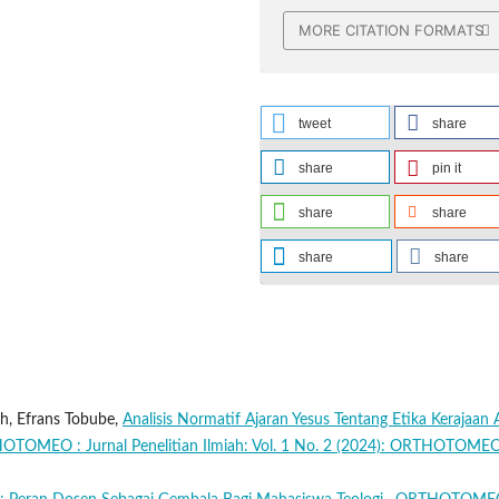
MORE CITATION FORMATS
tweet
share
share
pin it
share
share
share
share
ah, Efrans Tobube,
Analisis Normatif Ajaran Yesus Tentang Etika Kerajaan 
TOMEO : Jurnal Penelitian Ilmiah: Vol. 1 No. 2 (2024): ORTHOTOME