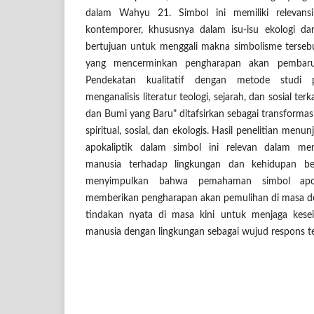
dalam Wahyu 21. Simbol ini memiliki relevansi
kontemporer, khususnya dalam isu-isu ekologi dan s
bertujuan untuk menggali makna simbolisme tersebu
yang mencerminkan pengharapan akan pembaru
Pendekatan kualitatif dengan metode studi 
menganalisis literatur teologi, sejarah, dan sosial ter
dan Bumi yang Baru" ditafsirkan sebagai transforma
spiritual, sosial, dan ekologis. Hasil penelitian men
apokaliptik dalam simbol ini relevan dalam men
manusia terhadap lingkungan dan kehidupan berm
menyimpulkan bahwa pemahaman simbol apoka
memberikan pengharapan akan pemulihan di masa de
tindakan nyata di masa kini untuk menjaga kes
manusia dengan lingkungan sebagai wujud respons te