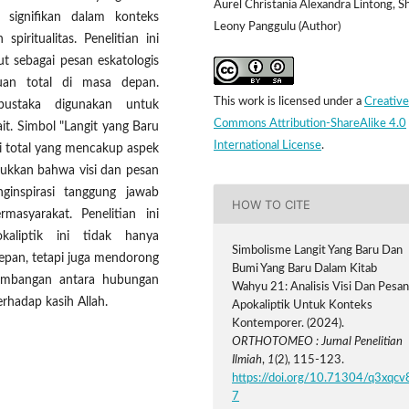
Aurel Christania Alexandra Lintong, S
 signifikan dalam konteks
Leony Panggulu (Author)
piritualitas. Penelitian ini
t sebagai pesan eskatologis
an total di masa depan.
This work is licensed under a
Creative
pustaka digunakan untuk
Commons Attribution-ShareAlike 4.0
kait. Simbol "Langit yang Baru
International License
.
si total yang mencakup aspek
unjukkan bahwa visi dan pesan
ginspirasi tanggung jawab
HOW TO CITE
asyarakat. Penelitian ini
liptik ini tidak hanya
Simbolisme Langit Yang Baru Dan
pan, tetapi juga mendorong
Bumi Yang Baru Dalam Kitab
eimbangan antara hubungan
Wahyu 21: Analisis Visi Dan Pesa
rhadap kasih Allah.
Apokaliptik Untuk Konteks
Kontemporer. (2024).
ORTHOTOMEO : Jurnal Penelitian
Ilmiah
,
1
(2), 115-123.
https://doi.org/10.71304/q3xqcv
7